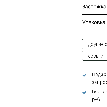
Застёжка
Упаковка
другие 
серьги-
Подаро
запро
Беспла
руб.