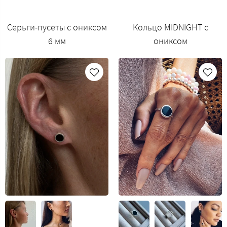
Серьги-пусеты с ониксом
Кольцо MIDNIGHT с
6 мм
ониксом