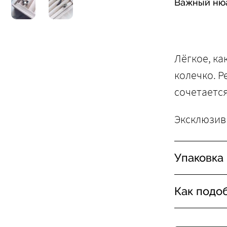
Важный ню
Лёгкое, ка
колечко. Р
сочетается
Эксклюзив
Упаковка
Как подо