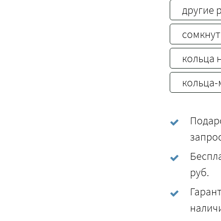
другие 
сомкнут
кольца 
кольца-
Подаро
запро
Беспла
руб.
Гарант
наличи