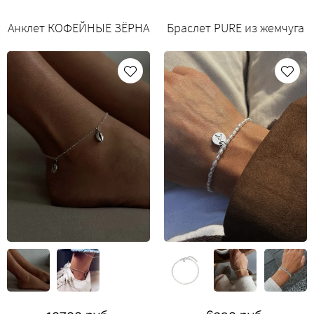
Анклет КОФЕЙНЫЕ ЗЁРНА
Браслет PURE из жемчуга